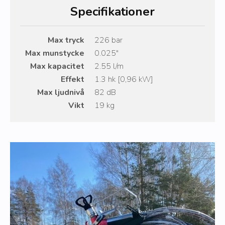
Specifikationer
Max tryck
226 bar
Max munstycke
0.025″
Max kapacitet
2.55 l/m
Effekt
1.3 hk [0,96 kW]
Max ljudnivå
82 dB
Vikt
19 kg