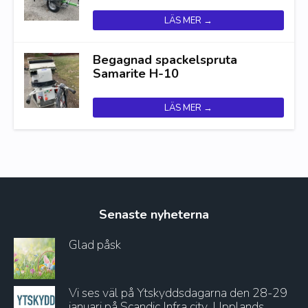
LÄS MER →
Begagnad spackelspruta
Samarite H-10
LÄS MER →
Senaste nyheterna
Glad påsk
Vi ses väl på Ytskyddsdagarna den 28-29
januari på Scandic Infra city, Upplands